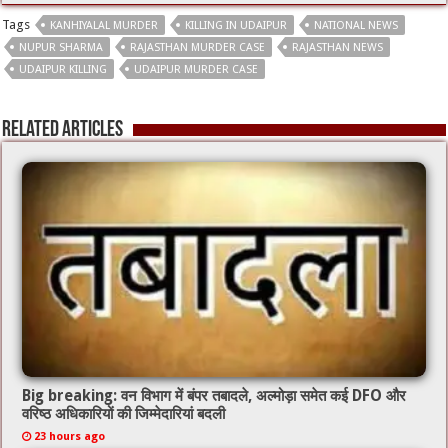
e
tt
ai
at
Tags
KANHIYALAL MURDER
KILLING IN UDAIPUR
NATIONAL NEWS
b
er
l
sA
NUPUR SHARMA
RAJASTHAN MURDER CASE
RAJASTHAN NEWS
o
p
UDAIPUR KILLING
UDAIPUR MURDER CASE
o
p
Related Articles
k
Big breaking: वन विभाग में बंपर तबादले, अल्मोड़ा समेत कई DFO और
वरिष्ठ अधिकारियों की जिम्मेदारियां बदली
23 hours ago