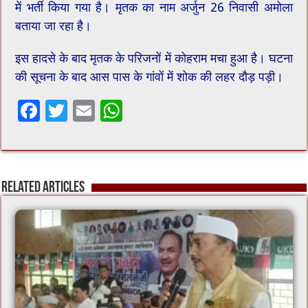
में भर्ती किया गया है। मृतक का नाम अर्जुन 26 निवासी अमोला
बताया जा रहा है।
इस हादसे के बाद मृतक के परिजनों में कोहराम मचा हुआ है। घटना
की सूचना के बाद आस पास के गांवों में शोक की लहर दौड़ पड़ी।
F
T
E
W
ac
wi
m
h
e
tt
ai
at
b
er
l
sA
Related Articles
o
p
o
p
k