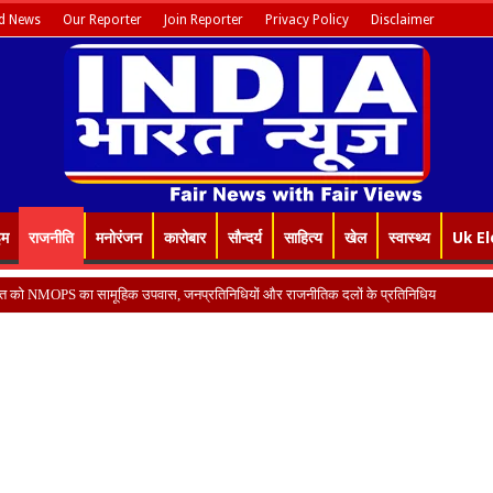
d News
Our Reporter
Join Reporter
Privacy Policy
Disclaimer
इम
राजनीति
मनोरंजन
कारोबार
सौन्दर्य
साहित्य
खेल
स्वास्थ्य
Uk El