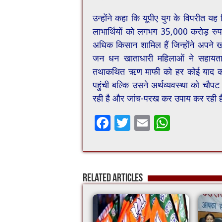
उन्होंने कहा कि यूपीए युग के विपरीत 
लाभार्थियों को लगभग 35,000 करोड़ रुपए
अधिक किसान शामिल हैं जिन्होंने अपने ख
जन धन खाताधारी महिलाओं ने सहायता 
तथाकथित ऋण माफी को हर कोई याद करता 
पहुंची बल्कि उसने अर्थव्यवस्था को चौप
रही है और जांच-परख कर उपाय कर रही ह
F
T
E
W
ac
wi
m
h
e
tt
ai
at
b
er
l
sA
Related Articles
o
p
o
p
k