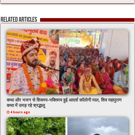
e
tt
ai
at
b
er
l
sA
Related Articles
o
p
o
p
k
कथा और भजन से शिवमय-भक्तिमय हुई आदर्श कॉलोनी माल, शिव महापुराण
कथा में उमड़ रहे श्रद्धालु
4 hours ago