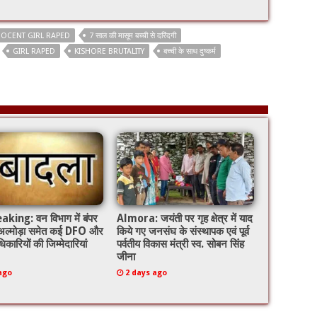
NOCENT GIRL RAPED
7 साल की मासूम बच्ची से दरिंदगी
GIRL RAPED
KISHORE BRUTALITY
बच्ची के साथ दुष्कर्म
king: वन विभाग में बंपर
Almora: जयंती पर गृह क्षेत्र में याद
 अल्मोड़ा समेत कई DFO और
किये गए जनसंघ के संस्थापक एवं पूर्व
िकारियों की जिम्मेदारियां
पर्वतीय विकास मंत्री स्व. सोबन सिंह
जीना
ago
2 days ago