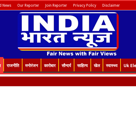
d News
Our Reporter
Join Reporter
Privacy Policy
Disclaimer
म
राजनीति
मनोरंजन
कारोबार
सौन्दर्य
साहित्य
खेल
स्वास्थ्य
Uk El