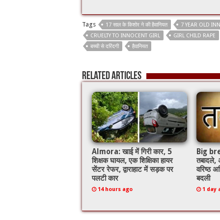
ac
wi
m
h
e
tt
ai
at
Tags
17 साल के किशोर ने की हैवानियत
7 YEAR OLD IN
b
er
l
sA
CRUELTY TO INNOCENT GIRL
GIRL CHILD RAPE
o
p
बच्ची से दरिंदगी
हैवानियत
o
p
Related Articles
k
Almora: खाई में गिरी कार, 5
Big brea
शिक्षक घायल, एक शिक्षिका हायर
तबादले,
सेंटर रेफर, द्वाराहाट में सड़क पर
वरिष्ठ अध
पलटी कार
बदली
14 hours ago
1 day 