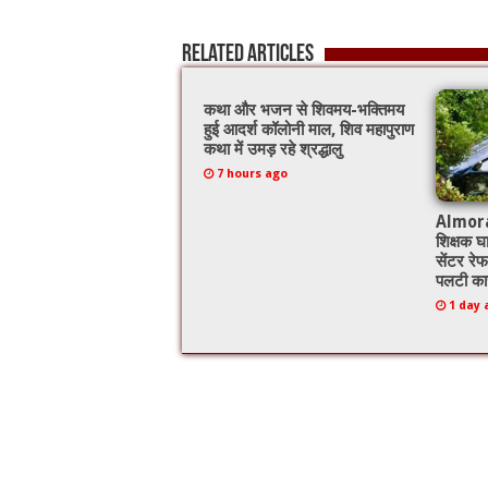
b
er
l
sA
o
p
Related Articles
o
p
k
कथा और भजन से शिवमय-भक्तिमय
हुई आदर्श कॉलोनी माल, शिव महापुराण
कथा में उमड़ रहे श्रद्धालु
7 hours ago
Almora: 
शिक्षक घ
सेंटर रेफ
पलटी का
1 day 