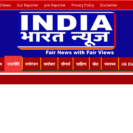
d News
Our Reporter
Join Reporter
Privacy Policy
Disclaimer
इम
राजनीति
मनोरंजन
कारोबार
सौन्दर्य
साहित्य
खेल
स्वास्थ्य
Uk El