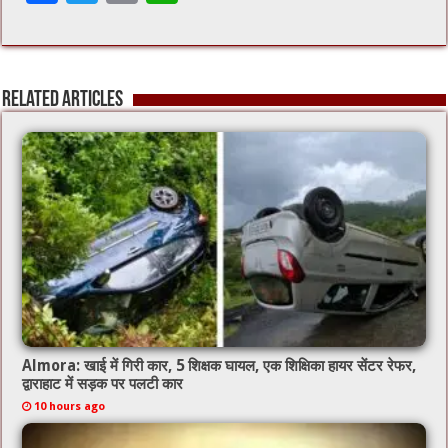
ac
wi
m
h
e
tt
ai
at
b
er
l
sA
Related Articles
o
p
o
p
k
Almora: खाई में गिरी कार, 5 शिक्षक घायल, एक शिक्षिका हायर सेंटर रेफर,
द्वाराहाट में सड़क पर पलटी कार
10 hours ago