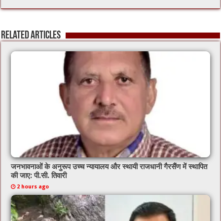
e
tt
ai
at
b
er
l
sA
Related Articles
o
p
o
p
k
जनभावनाओं के अनुरूप उच्च न्यायालय और स्थायी राजधानी गैरसैंण में स्थापित
की जाए: पी.सी. तिवारी
2 hours ago