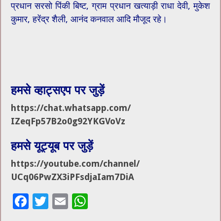
प्रधान सरसो पिंकी बिष्ट, ग्राम प्रधान खत्याड़ी राधा देवी, मुकेश
कुमार, हरेंद्र ​शैली, आनंद कनवाल आदि मौजूद रहे।
हमसे व्हाट्सएप पर जुड़ें
https://chat.whatsapp.com/
IZeqFp57B2o0g92YKGVoVz
हमसे यूट्यूब पर जुड़ें
https://youtube.com/channel/
UCq06PwZX3iPFsdjaIam7DiA
F
T
E
W
ac
wi
m
h