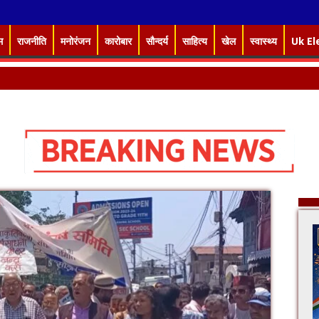
म
राजनीति
मनोरंजन
कारोबार
सौन्दर्य
साहित्य
खेल
स्वास्थ्य
Uk El