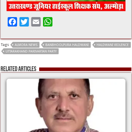
F
T
E
W
ac
wi
m
h
e
tt
ai
at
Tags
ALMORA NEWS
BANBHOOLPURA HALDWANI
HALDWANI VIOLENCE
b
er
l
sA
UTTARAKHAND PARIVARTAN PARTY
o
p
o
p
Related Articles
k