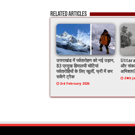
b
er
l
sA
Related Articles
o
p
o
p
k
उत्तराखंड में पर्वतारोहण को नई उड़ान,
Uttarak
83 प्रमुख हिमालयी चोटियां
और संकट 
पर्वतारोहियों के लिए खुलीं, फ्री में कर
अभिशाप
सकेंगे ट्रैक
24th J
3rd February 2026