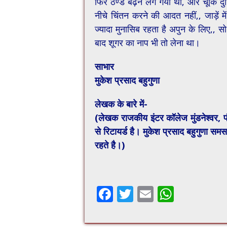
फिर ठण्ड बढ़ने लग गयी थी, और चूँकि दुन
नीचे चिंतन करने की आदत नहीं,, जाड़ें म
ज्यादा मुनासिब रहता है अपुन के लिए,,
बाद शूगर का नाप भी तो लेना था।
साभार
मुकेश प्रसाद बहुगुणा
लेखक के बारे में-
(लेखक राजकीय इंटर कॉलेज मुंडनेश्वर, पौड
से रिटायर्ड है। मुकेश प्रसाद बहुगुणा समस
रहते है।)
F
T
E
W
ac
wi
m
h
e
tt
ai
at