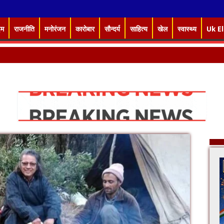
इम
राजनीति
मनोरंजन
कारोबार
सौन्दर्य
साहित्य
खेल
स्वास्थ्य
Uk E
भ, विज्ञान ए