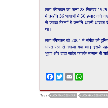
लता मंगेशकर का जन्म 28 सितंबर 1929 को
में उन्होंने 36 भाषाओं में 50 हजार गान
से ज्यादा फिल्मों में उन्होंने अपनी आवा
था।
लता मंगेशकर को 2001 में संगीत की दुनिया
भारत रत्न से नवाजा गया था। इसके पहले 
भूषण और दादा साहेब फाल्के सम्मान भी शा
F
T
E
W
ac
wi
m
h
e
tt
ai
at
Tags
LATA MANGESHKAR
LATA MANGESHKAR P
b
er
l
sA
o
p