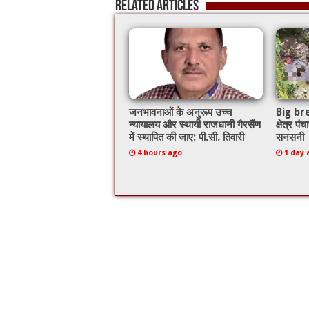
Related Articles
o
p
k
जनभावनाओं के अनुरूप उच्च
Big bre
न्यायालय और स्थायी राजधानी गैरसैंण
क्षेत्र प
में स्थापित की जाए: पी.सी. तिवारी
सनसनी
4 hours ago
1 day 