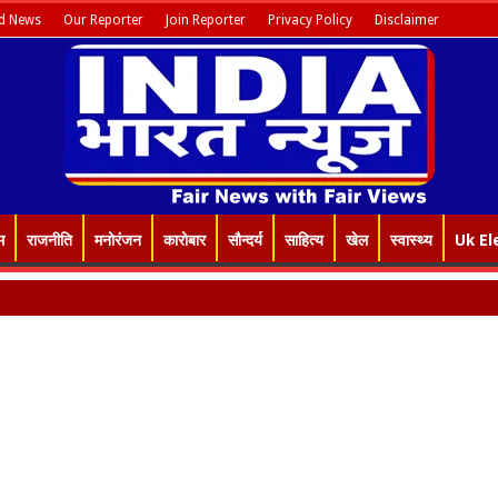
d News
Our Reporter
Join Reporter
Privacy Policy
Disclaimer
म
राजनीति
मनोरंजन
कारोबार
सौन्दर्य
साहित्य
खेल
स्वास्थ्य
Uk El