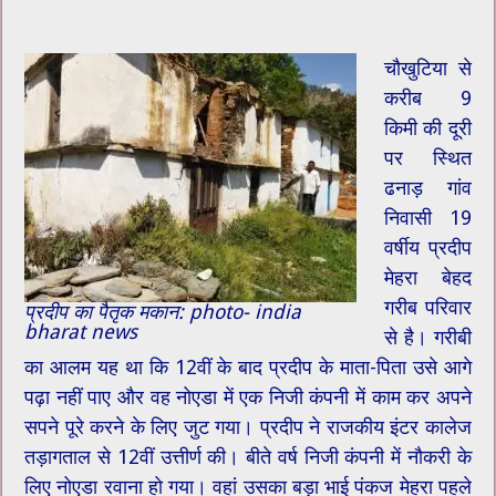
चौखुटिया से
करीब 9
किमी की दूरी
पर स्थित
ढनाड़ गांव
निवासी 19
वर्षीय प्रदीप
मेहरा बेहद
गरीब परिवार
प्रदीप का पैतृक मकान: photo- india
bharat news
से है। गरीबी
का आलम यह था कि 12वीं के बाद प्रदीप के माता-पिता उसे आगे
पढ़ा नहीं पाए और वह नोएडा में एक निजी कंपनी में काम कर अपने
सपने पूरे करने के लिए जुट गया। प्रदीप ने राजकीय इंटर कालेज
तड़ागताल से 12वीं उत्तीर्ण की। बीते वर्ष निजी कंपनी में नौकरी के
लिए नोएडा रवाना हो गया। वहां उसका बड़ा भाई पंकज मेहरा पहले