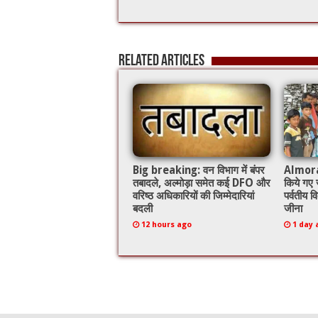
ac
wi
m
h
e
tt
ai
at
b
er
l
sA
Related Articles
o
p
o
p
k
Big breaking: वन विभाग में बंपर
Almora: ज
तबादले, अल्मोड़ा समेत कई DFO और
किये गए ज
वरिष्ठ अधिकारियों की जिम्मेदारियां
पर्वतीय व
बदली
जीना
12 hours ago
1 day 