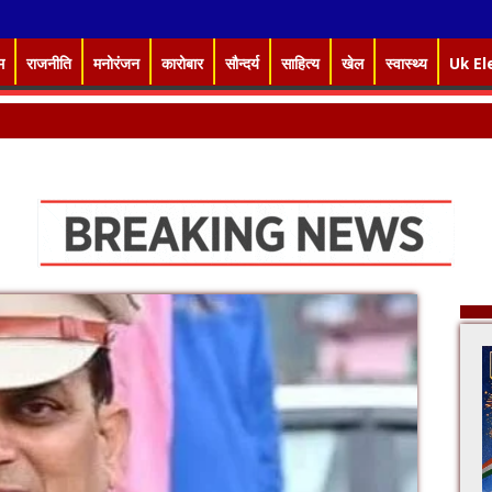
म
राजनीति
मनोरंजन
कारोबार
सौन्दर्य
साहित्य
खेल
स्वास्थ्य
Uk El