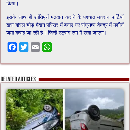
किया।
इसके साथ ही शांतिपूर्ण मतदान कराने के पश्चात मतदान पार्टियों
द्वारा गौरल चौड़ मैदान परिसर में बनाए गए संग्रहण केन्द्र में मशीनें
जमा कराई जा रही है। जिन्हें स्ट्रांग रूम में रखा जाएगा।
F
T
E
W
ac
wi
m
h
e
tt
ai
at
b
er
l
sA
Related Articles
o
p
o
p
k