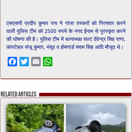
एसएसपी प्रदीप कुमार राय ने गांजा तस्करों को गिरफ्तार करने
वाली पुलिस टीम को 2500 रुपये के नगद ईनाम से पुरस्कृत करने
की घोषणा की है। पुलिस टीम में थानाध्यक्ष सल्ट देवेन्द्र सिह राणा,
कांस्टेबल संजू कुमार, मंसूर व होमगार्ड श्याम सिह आदि मौजूद थे।
F
T
E
W
ac
wi
m
h
e
tt
ai
at
b
er
l
sA
Related Articles
o
p
o
p
k