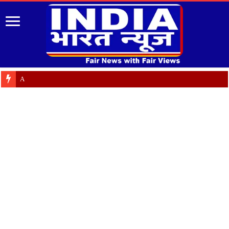
Almora: जयंती पर गृह क्ष