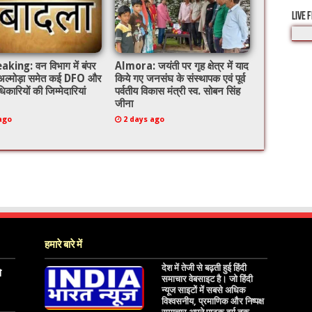
LIVE 
king: वन विभाग में बंपर
Almora: जयंती पर गृह क्षेत्र में याद
 अल्मोड़ा समेत कई DFO और
किये गए जनसंघ के संस्थापक एवं पूर्व
िकारियों की जिम्मेदारियां
पर्वतीय विकास मंत्री स्व. सोबन सिंह
जीना
ago
2 days ago
हमारे बारे में
देश में तेजी से बढ़ती हुई हिंदी
े
समाचार वेबसाइट है। जो हिंदी
न्यूज साइटों में सबसे अधिक
विश्वसनीय, प्रमाणिक और निष्पक्ष