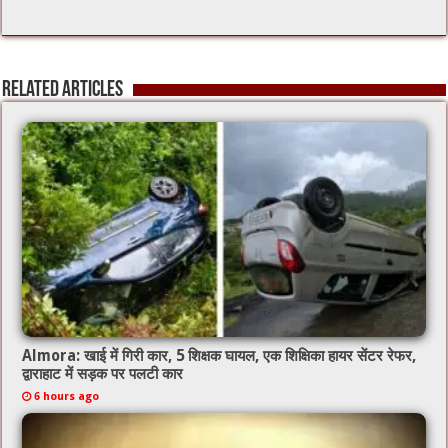
ac
wi
m
h
e
tt
ai
at
b
er
l
sA
Related Articles
o
p
o
p
k
Almora: खाई में गिरी कार, 5 शिक्षक घायल, एक शिक्षिका हायर सेंटर रेफर,
द्वाराहाट में सड़क पर पलटी कार
6 hours ago