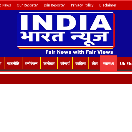
d News
Our Reporter
Join Reporter
Privacy Policy
Disclaimer
म
राजनीति
मनोरंजन
कारोबार
सौन्दर्य
साहित्य
खेल
स्वास्थ्य
Uk El