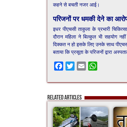
कहने से बचती नजर आई।
परिजनों पर धमकी देने का आरो
इधर पीएचसी ताकुला के प्रभारी चिकित्स
दौरान महिला ने बिल्कुल भी सहयोग नही
दिक्कत न हो इसके लिए उनके साथ पीएचसी 
बताया कि प्रसूता के परिजनों द्वारा अस्पत
F
T
E
W
ac
wi
m
h
e
tt
ai
at
b
er
l
sA
Related Articles
o
p
o
p
k