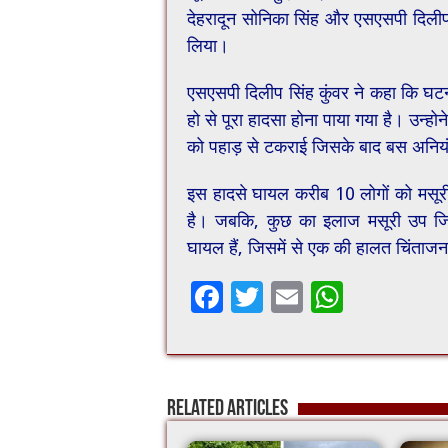
देहरादून सोनिका सिंह और एसएसपी दिलीप
लिया।
एसएसपी दिलीप सिंह कुंवर ने कहा कि घटन
हो से पूरा हादसा होना पाया गया है। उन्ह
को पहाड़ से टकराई जिसके बाद बस अनिय
इस हादसे घायल करीब 10 लोगों को मसूरी
है। जबकि, कुछ का इलाज मसूरी उप जिल
घायल हैं, जिसमें से एक की हालत चिंताज
F
T
E
W
ac
wi
m
h
e
tt
ai
at
b
er
l
sA
Related Articles
o
p