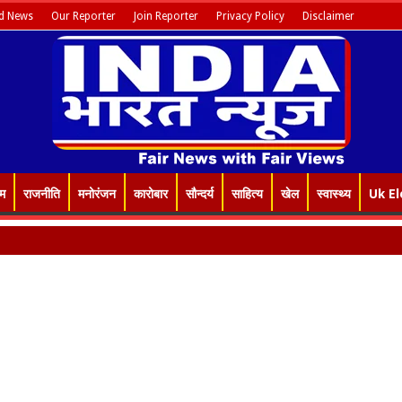
d News
Our Reporter
Join Reporter
Privacy Policy
Disclaimer
इम
राजनीति
मनोरंजन
कारोबार
सौन्दर्य
साहित्य
खेल
स्वास्थ्य
Uk El