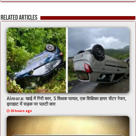
e
tt
ai
at
b
er
l
sA
Related Articles
o
p
o
p
k
Almora: खाई में गिरी कार, 5 शिक्षक घायल, एक शिक्षिका हायर सेंटर रेफर,
द्वाराहाट में सड़क पर पलटी कार
20 hours ago