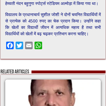
हेमवती नंदन बहुगुणा स्पोर्ट्स स्टेडियम अल्मोड़ा में किया गया था।
विद्यालय के प्रधानाचार्य सुशील जोशी ने दोनों चयनित विद्यार्थियों में
से प्रत्येक को 4500 रुपए का चेक प्रदान किया। उन्होंने कहा
कि खेलों का विद्यार्थी जीवन में अत्यधिक महत्व है तथा सभी
विद्यार्थियों को खेलों में बढ़ चढ़कर प्रतिभाग करना चाहिए।
F
T
E
W
ac
wi
m
h
e
tt
ai
at
b
er
l
sA
Related Articles
o
p
o
p
k