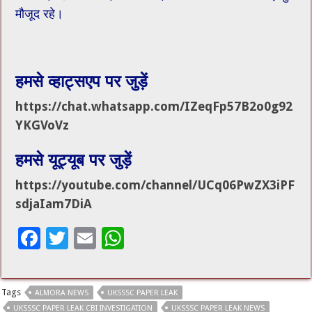
मौजूद रहे।
हमसे व्हाट्सएप पर जुड़ें
https://chat.whatsapp.com/IZeqFp57B2o0g92
YKGVoVz
हमसे यूट्यूब पर जुड़ें
https://youtube.com/channel/UCq06PwZX3iPF
sdjaIam7DiA
F
T
E
W
ac
wi
m
h
e
tt
ai
at
Tags
ALMORA NEWS
UKSSSC PAPER LEAK
b
er
l
sA
UKSSSC PAPER LEAK CBI INVESTIGATION
UKSSSC PAPER LEAK NEWS