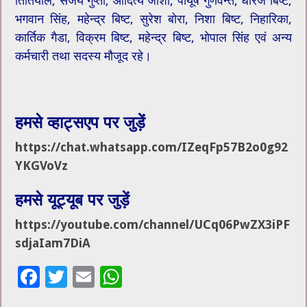
तितियाल, संजय गुप्ता, आदित्य जोशी, पीयूष गुणवन्त, धीरज बिष्ट,
भगवान सिंह, महेन्द्र बिष्ट, सुरेश बोरा, निशा बिष्ट, निहारिका,
कार्तिक गैडा, विक्रम बिष्ट, महेन्द्र बिष्ट, भोपाल सिंह एवं अन्य
कर्मचारी तथा सदस्य मौजूद रहे।
हमसे व्हाट्सएप पर जुड़ें
https://chat.whatsapp.com/IZeqFp57B2o0g92
YKGVoVz
हमसे यूट्यूब पर जुड़ें
https://youtube.com/channel/UCq06PwZX3iPF
sdjaIam7DiA
F
T
E
W
ac
wi
m
h