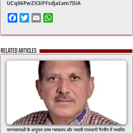
UCq06PwZX3iPFsdjaIam7DiA
F
T
E
W
ac
wi
m
h
e
tt
ai
at
b
er
l
sA
Related Articles
o
p
o
p
k
जनभावनाओं के अनुरूप उच्च न्यायालय और स्थायी राजधानी गैरसैंण में स्थापित