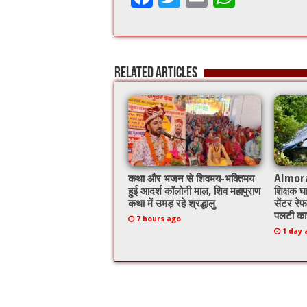
ac
wi
m
h
e
tt
ai
at
b
er
l
sA
Related Articles
o
p
o
p
k
कथा और भजन से शिवमय-भक्तिमय
Almora: 
हुई आदर्श कॉलोनी माल, शिव महापुराण
शिक्षक घ
कथा में उमड़ रहे श्रद्धालु
सेंटर रेफ
पलटी का
7 hours ago
1 day 