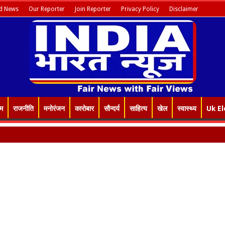
d News
Our Reporter
Join Reporter
Privacy Policy
Disclaimer
इम
राजनीति
मनोरंजन
कारोबार
सौन्दर्य
साहित्य
खेल
स्वास्थ्य
Uk El