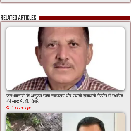
e
tt
ai
at
b
er
l
sA
Related Articles
o
p
o
p
k
जनभावनाओं के अनुरूप उच्च न्यायालय और स्थायी राजधानी गैरसैंण में स्थापित
की जाए: पी.सी. तिवारी
11 hours ago