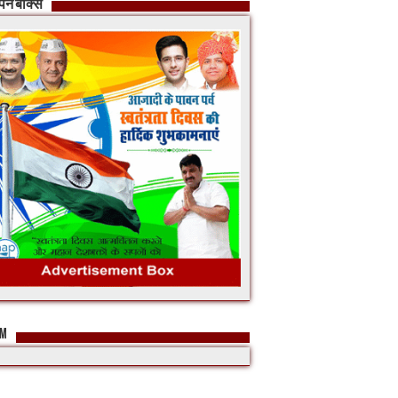
ापन बॉक्स
FM