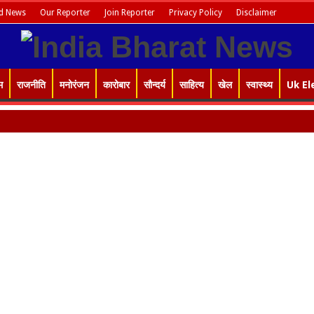
d News
Our Reporter
Join Reporter
Privacy Policy
Disclaimer
म
राजनीति
मनोरंजन
कारोबार
सौन्दर्य
साहित्य
खेल
स्वास्थ्य
Uk El