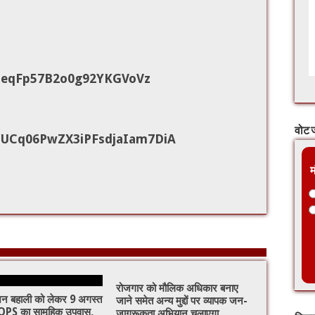
ZeqFp57B2o0g92YKGVoVz
वोट ज
UCq06PwZX3iPFsdjaIam7DiA
म
रोजगार को मौलिक अधिकार बनाए
ेंशन बहाली को लेकर 9 अगस्त
जाने समेत अन्य मुद्दों पर व्यापक जन-
PS का सामूहिक उपवास,
जागरूकता अभियान चलाएगा