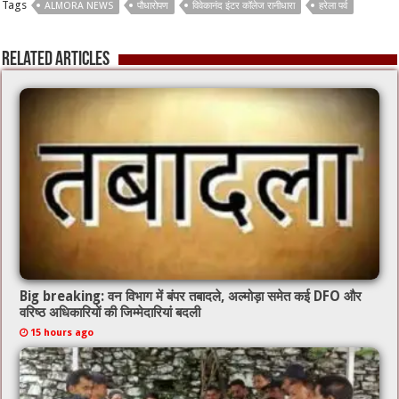
Tags
ALMORA NEWS
पौधारोपण
विवेकानंद इंटर कॉलेज रानीधारा
हरेला पर्व
b
er
l
sA
o
p
Related Articles
o
p
k
Big breaking: वन विभाग में बंपर तबादले, अल्मोड़ा समेत कई DFO और
वरिष्ठ अधिकारियों की जिम्मेदारियां बदली
15 hours ago