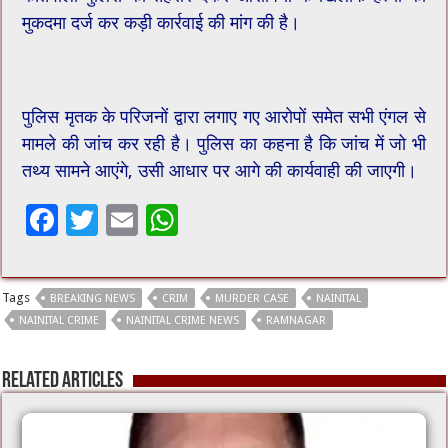
मुकदमा दर्ज कर कड़ी कार्रवाई की मांग की है।
पुलिस मृतक के परिजनों द्वारा लगाए गए आरोपों समेत सभी एंगल से
मामले की जांच कर रही है। पुलिस का कहना है कि जांच में जो भी
तथ्य सामने आएंगे, उसी आधार पर आगे की कार्यवाही की जाएगी।
F
T
E
W
ac
wi
m
h
e
tt
ai
at
Tags
BREAKING NEWS
CRIM
MURDER CASE
NAINITAL
b
er
l
sA
NAINITAL CRIME
NAINITAL CRIME NEWS
RAMNAGAR
o
p
o
p
Related Articles
k