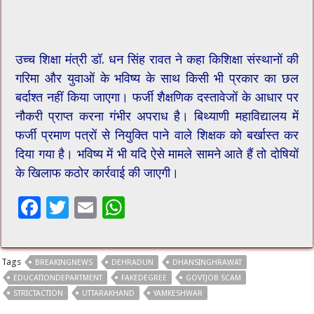
उच्च शिक्षा मंत्री डॉ. धन सिंह रावत ने कहा किशिक्षा संस्थानों की
गरिमा और युवाओं के भविष्य के साथ किसी भी प्रकार का छल
बर्दाश्त नहीं किया जाएगा। फर्जी शैक्षणिक दस्तावेजों के आधार पर
नौकरी प्राप्त करना गंभीर अपराध है। बिथ्याणी महाविद्यालय में
फर्जी प्रमाण पत्रों से नियुक्ति पाने वाले शिक्षक को बर्खास्त कर
दिया गया है। भविष्य में भी यदि ऐसे मामले सामने आते हैं तो दोषियों
के खिलाफ कठोर कार्रवाई की जाएगी।
F
T
E
W
ac
wi
m
h
e
tt
ai
at
Tags
BREAKINGNEWS
DEHRADUN
DHANSINGHRAWAT
b
er
l
sA
EDUCATIONDEPARTMENT
FAKEDEGREE
GOVTJOB SCAM
o
p
STRICTACTION
UTTARAKHAND
YAMKESHWAR