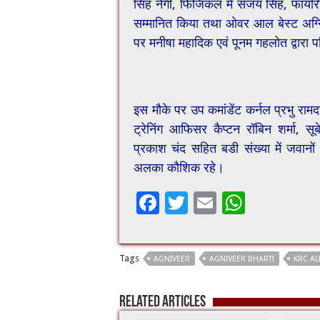
सिंह नेगी, फिजिकल में संजय सिंह, फायर
सम्मानित किया तथा ओवर आल बेस्ट अग्
पर मनीषा महादिक एवं पूनम गहलोत द्वारा
इस मौके पर उप कमांडेंट कर्नल प्रभु राम
ट्रेनिंग आफिसर कैप्टन रॉबिन शर्मा, सूब
प्रकाश चंद सहित बडी संख्या में जवान
अलका कौशिक रहे।
F
T
E
W
ac
wi
m
h
e
tt
ai
at
Tags
AGNIVEER
AGNIVEER BHARTI
KRC A
b
er
l
sA
o
p
Related Articles
o
p