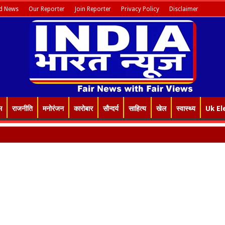
d News
Our Reporter
Join Reporter
Privacy Policy
Disclaimer
म
राजनीति
मनोरंजन
कारोबार
सौन्दर्य
साहित्य
खेल
स्वास्थ्य
Uk El