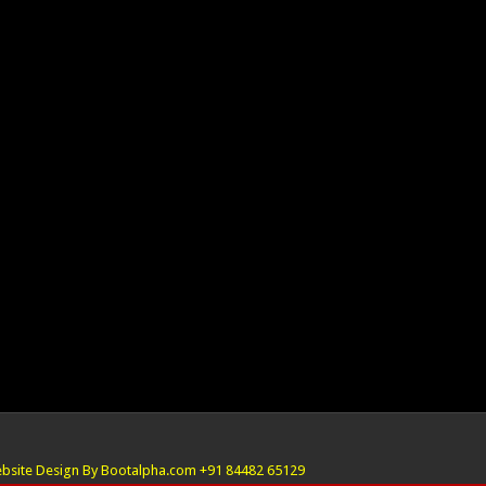
bsite Design By Bootalpha.com +91 84482 65129