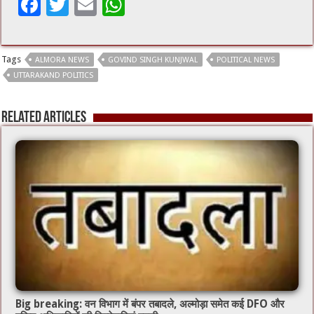
F
T
E
W
ac
wi
m
h
e
tt
ai
at
Tags
ALMORA NEWS
GOVIND SINGH KUNJWAL
POLITICAL NEWS
b
er
l
sA
UTTARAKAND POLITICS
o
p
o
p
Related Articles
k
Big breaking: वन विभाग में बंपर तबादले, अल्मोड़ा समेत कई DFO और