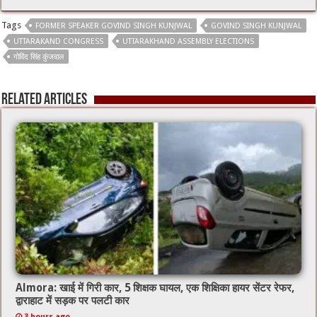
e
tt
ai
at
Tags
FORMER SPEAKER GOVIND SINGH KUNJWAL
GOVIND SINGH KUNJWAL
b
er
l
sA
UTTARAKAND CONGRESS
UTTARAKHAND ASSEMBLY ELECTIONS
o
p
गोविंद सिंह कुंजवाल
o
p
Related Articles
k
Almora: खाई में गिरी कार, 5 शिक्षक घायल, एक शिक्षिका हायर सेंटर रेफर,
द्वाराहाट में सड़क पर पलटी कार
3 hours ago