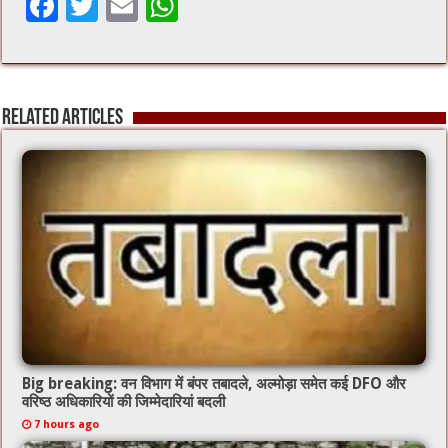
F
T
E
W
ac
wi
m
h
e
tt
ai
at
b
er
l
sA
Related Articles
o
p
o
p
k
Big breaking: वन विभाग में बंपर तबादले, अल्मोड़ा समेत कई DFO और
वरिष्ठ अधिकारियों की जिम्मेदारियां बदली
7 hours ago