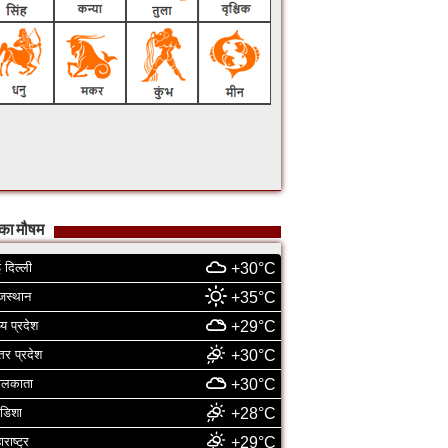
का मौषम
 दिल्ली
+30°C
जस्थान
+35°C
्य प्रदेश
+29°C
्तर प्रदेश
+30°C
ोलकाता
+30°C
डिशा
+28°C
ाराष्ट्र
+29°C