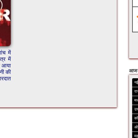
च में
्र में
े आया
आज 
्नी की
वारदात
नई
रा
मध
उत
क
ओ
मह