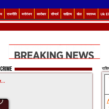
इम
राजनीति
मनोरंजन
कारोबार
सौन्दर्य
साहित्य
खेल
स्वास्थ्य
Uk E
 crime
राश
दात…