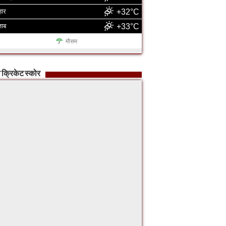
हार
+32°C
जाब
+33°C
मौसम
 क्रिकेट स्कोर