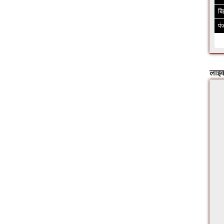
बि
पं
लाइव