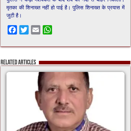
मृतका की शिनाख्त नहीं हो पाई है। पुलिस शिनाख्त के प्रयास में
जुटी है।
F
T
E
W
ac
wi
m
h
e
tt
ai
at
b
er
l
sA
Related Articles
o
p
o
p
k