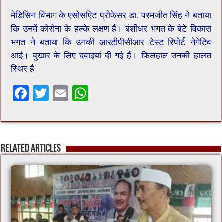
मेडिसिन विभाग के एसोसएिट प्रोफेसर डा. परमजीत सिंह ने बताया
कि उनमें कोरोना के हल्के लक्षण हैं। बंशीधर भगत के बेटे विकास
भगत ने बताया कि उनकी आरटीपीसीआर टेस्ट रिपोर्ट नेगेटिव
आई। बुखार के लिए दवाइयां दी गई हैं। फिलहाल उनकी हालत
स्थिर है
F
T
E
W
ac
wi
m
h
e
tt
ai
at
b
er
l
sA
Related Articles
o
p
o
p
k