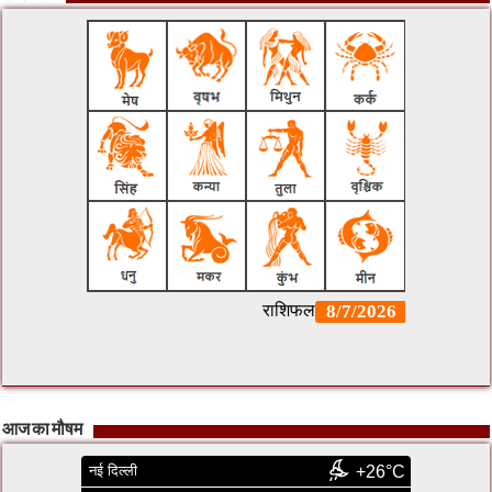
आज का मौषम
नई दिल्ली
+26°C