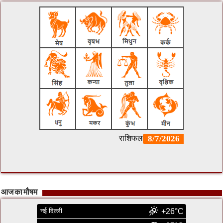
आज का मौषम
नई दिल्ली
+26°C