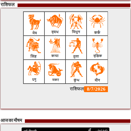
राशिफल
आज का मौषम