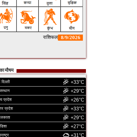
का मौषम
 दिल्ली
+33°C
जस्थान
+29°C
्य प्रदेश
+26°C
्तर प्रदेश
+33°C
ोलकाता
+29°C
डिशा
+27°C
ाराष्ट्र
+31°C