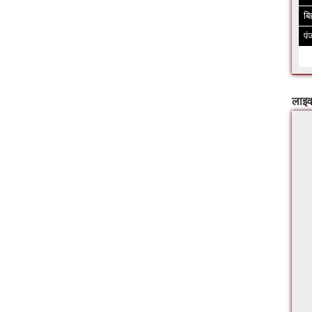
बि
पं
लाइव