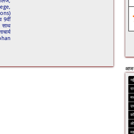
ेज,
lege,
ions)
व 9वीं
के साथ
चार्य
ohan
आज 
नई
रा
मध
उत
क
ओ
मह