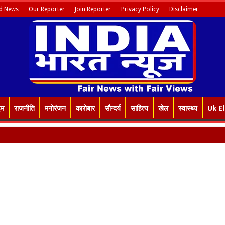
d News
Our Reporter
Join Reporter
Privacy Policy
Disclaimer
इम
राजनीति
मनोरंजन
कारोबार
सौन्दर्य
साहित्य
खेल
स्वास्थ्य
Uk E