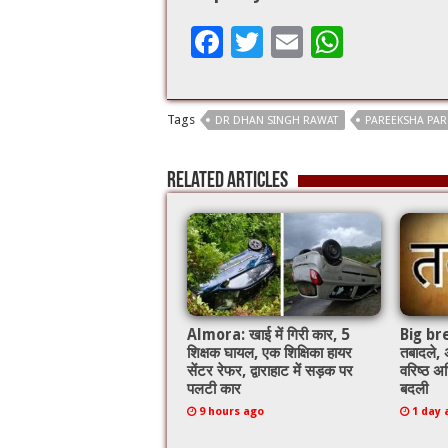
F
T
E
W
ac
wi
m
h
e
tt
ai
at
Tags
DR DHAN SINGH RAWAT
PAREEKSHA PA
b
er
l
sA
o
p
Related Articles
o
p
k
Almora: खाई में गिरी कार, 5
Big brea
शिक्षक घायल, एक शिक्षिका हायर
तबादले,
सेंटर रेफर, द्वाराहाट में सड़क पर
वरिष्ठ अध
पलटी कार
बदली
9 hours ago
1 day 