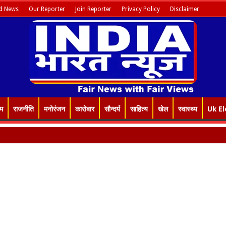
d News
Our Reporter
Join Reporter
Privacy Policy
Disclaimer
इम
राजनीति
मनोरंजन
कारोबार
सौन्दर्य
साहित्य
खेल
स्वास्थ्य
Uk El