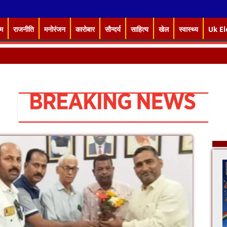
इम
राजनीति
मनोरंजन
कारोबार
सौन्दर्य
साहित्य
खेल
स्वास्थ्य
Uk El
भ, विज्ञान