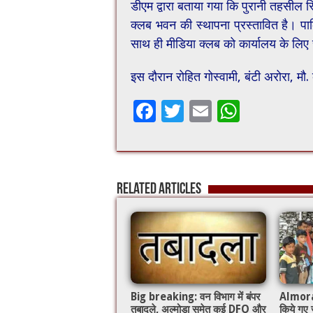
डीएम द्वारा बताया गया कि पुरानी तहसील स्
क्लब भवन की स्थापना प्रस्तावित है। पार्
साथ ही मीडिया क्लब को कार्यालय के लिए
इस दौरान रोहित गोस्वामी, बंटी अरोरा, म
F
T
E
W
ac
wi
m
h
e
tt
ai
at
b
er
l
sA
Related Articles
o
p
o
p
k
Big breaking: वन विभाग में बंपर
Almora: ज
तबादले, अल्मोड़ा समेत कई DFO और
किये गए ज