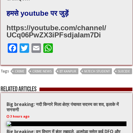
हमसे youtube पर जुड़ें
https://youtube.com/channel/
UCq06PwZX3iPFsdjaIam7Di
F
T
E
W
ac
wi
m
h
e
tt
ai
at
Tags
CRIME
CRIME NEWS
IIT KANPUR
M.TECH STUDENT
SUICIDE
b
er
l
sA
o
p
Related Articles
o
p
k
Big breaking: नदी किनारे मिला क्षेत्र पंचायत सदस्य का शव, इलाके में
सनसनी
3 hours ago
Big breaking: वन विभाग में बंपर तबादले, अल्मोड़ा समेत कई DFO और