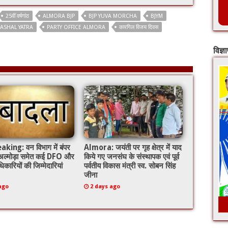
25वीं वर्षगांठ
ALMORA BJP
BJP YUVA MORCHA
BJYM
ASHAL YATRA
PARTY OFFICE ALMORA
कारगिल विजय दिवस
विज्ञ
king: वन विभाग में बंपर
Almora: जयंती पर गृह क्षेत्र में याद
 अल्मोड़ा समेत कई DFO और
किये गए जनसंघ के संस्थापक एवं पूर्व
िकारियों की जिम्मेदारियां
पर्वतीय विकास मंत्री स्व. सोबन सिंह
जीना
ago
2 days ago