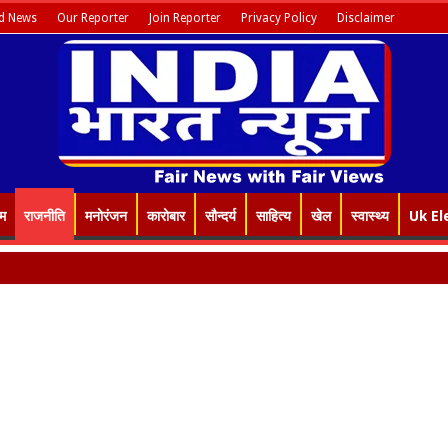
d News
Our Reporter
Join Reporter
Privacy Policy
Disclaimer
इम
राजनीति
मनोरंजन
कारोबार
सौन्दर्य
साहित्य
खेल
स्वास्थ्य
Uk El