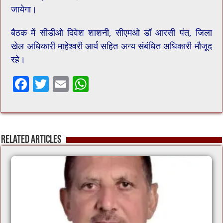
जायेगा।
बैठक में सीडीओ दिवेश शाशनी, सीएमओ डॉ आरसी पंत, जिला
खेल अधिकारी माहेश्वरी आर्य सहित अन्य संबंधित अधिकारी मौजूद
रहे।
F
T
E
W
ac
wi
m
h
e
tt
ai
at
b
er
l
sA
Related Articles
o
p
o
p
k