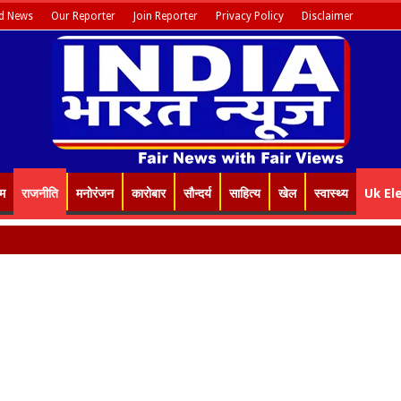
d News
Our Reporter
Join Reporter
Privacy Policy
Disclaimer
इम
राजनीति
मनोरंजन
कारोबार
सौन्दर्य
साहित्य
खेल
स्वास्थ्य
Uk El
ाद किये गए जन