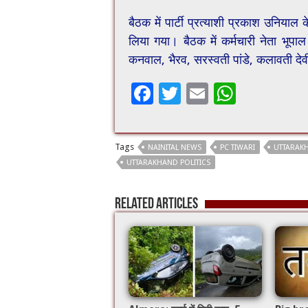
बैठक में पार्टी प्रत्याशी प्रकाश उनियाल क
लिया गया। बैठक में कर्मचारी नेता भूप
कनवाल, भैरव, सरस्वती पांडे, कलावती देव
F
T
E
W
ac
wi
m
h
e
tt
ai
at
Tags
NAINITAL NEWS
PC TIWARI
UTTARAKH
b
er
l
sA
UTTARAKHAND POLITICS
o
p
o
p
Related Articles
k