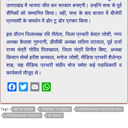
उत्तराखंड में भाजपा जीत कर सरकार बनाएगी। उन्होंने सभा से पूर्व
सैनिकों को सम्मानित किया। वही, सभा के बाद बाजार में बीजेपी
प्रत्याशी के समर्थन में डोर टू डोर प्रचार किया।
इस दौरान जिलाध्यक्ष रवि रौतेला, जिला प्रभारी केदार जोशी, नगर
अध्यक्ष कैलाश गुरुरानी, डीसीबी अध्यक्ष ललित लटवाल, पूर्व दर्जा
राज्य मंत्री गोविंद पिलख्वाल, जिला मंत्री विनीत बिष्ट, अध्यक्ष
किसान मोर्चा हरीश कनवाल, मनोज जोशी, मीडिया प्रभारी शैलेन्द्र
शाह, सह मीडिया प्रभारी संदीप भोज समेत कई पदाधिकारी व
कार्यकर्ता मौजूद थे।
F
T
E
W
ac
wi
m
h
e
tt
ai
at
Tags
BJP VK SINGH
GENERAL V K SJNGH
UTTARAKHAND ELECTION 2022
b
er
l
sA
UTTARAKHAND POLITICS
VK SINGH
o
p