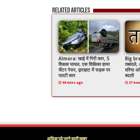
o
p
Related Articles
o
p
k
Almora: खाई में गिरी कार, 5
Big brea
शिक्षक घायल, एक शिक्षिका हायर
तबादले,
सेंटर रेफर, द्वाराहाट में सड़क पर
वरिष्ठ अध
पलटी कार
बदली
44 mins ago
21 hou
अधिक पढ़े जाने वाली खबर