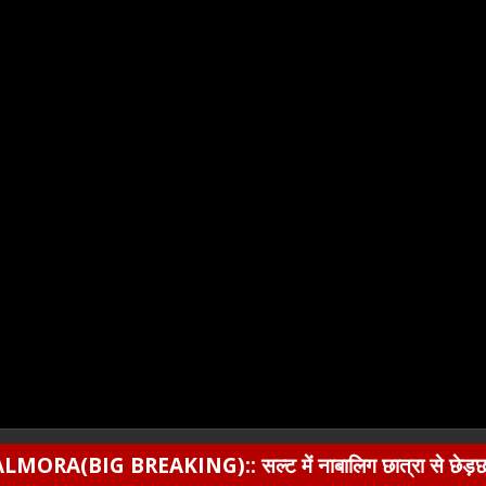
AKING):: सल्ट में नाबालिग छात्रा से छेड़छाड़ का आरोपी BJP ने