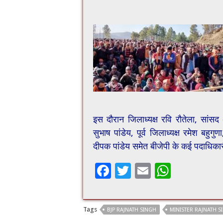
इस दौरान जिलाध्यक्ष रवि रौतेला, सांस
सुभाष पांडेय, पूर्व जिलाध्यक्ष रमेश बहुगुणा
दीपक पांडेय समेत बीजेपी के कई पदाधिकारी
F
T
E
W
ac
wi
m
h
e
tt
ai
at
Tags
BJP RAJNATH SINGH
MINISTER RAJNATH S
b
er
l
sA